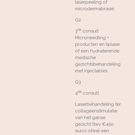
laserpeeling of
microdermabrasie
Q2
de
3
consult
Microneedling +
producten en liplase
of een hydraterende
medische
gezichtsbehandeling
met injectables
Q3
de
4
consult
Laserbehandeling ter
collageenstimulatie
van het ganse
gezicht (twv €450
euro) ofwel een