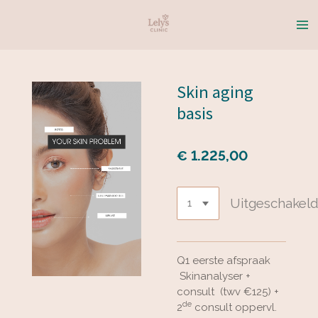
Ga
direct
naar
de
hoofdinhoud
Skin aging
basis
€ 1.225,00
Uitgeschakel
Q1 eerste afspraak
Skinanalyser +
consult (twv €125) +
de
2
consult oppervl.