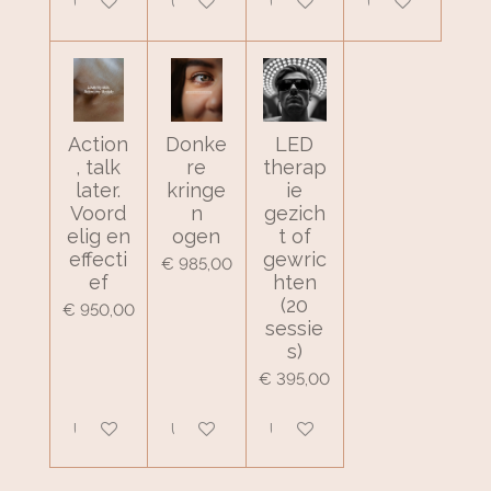
Uitgeschakeld
Uitgeschakeld
Uitgeschakeld
Uitgeschakeld
Action
Donke
LED
, talk
re
therap
later.
kringe
ie
Voord
n
gezich
elig en
ogen
t of
effecti
gewric
€ 985,00
ef
hten
(20
€ 950,00
sessie
s)
€ 395,00
Uitgeschakeld
Uitgeschakeld
Uitgeschakeld