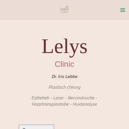
Ga
direct
naar
de
hoofdinhoud
Lelys
Clinic
Dr. Iris Lebbe
Plastisch chirurg
Esthetiek - Laser - Reconstructie -
Haartransplantatie - Huidanalyse