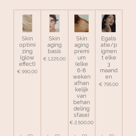
Skin
Skin
Skin
Egalis
optimi
aging
aging
atie/p
zing
basis
premi
igmen
(glow
um
t elke
€ 1.225,00
effect)
(elke
3
6-8
maand
€ 990,00
weken
en
afhan
€ 795,00
kelijk
van
behan
deling
sfase)
€ 2.500,00