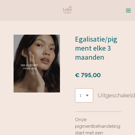
Ga
direct
naar
de
hoofdinhoud
Egalisatie/pig
ment elke 3
maanden
€ 795,00
Uitgeschakel
Onze
pigmentbehandeling
start met een