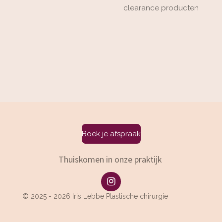
clearance producten
Boek je afspraak
Thuiskomen in onze praktijk
I
n
© 2025 - 2026 Iris Lebbe Plastische chirurgie
s
t
a