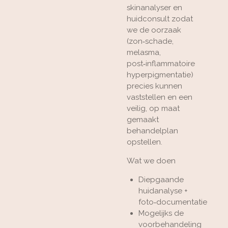
skinanalyser en
huidconsult zodat
we de oorzaak
(zon‑schade,
melasma,
post‑inflammatoire
hyperpigmentatie)
precies kunnen
vaststellen en een
veilig, op maat
gemaakt
behandelplan
opstellen.
Wat we doen
Diepgaande
huidanalyse +
foto‑documentatie
Mogelijks de
voorbehandeling